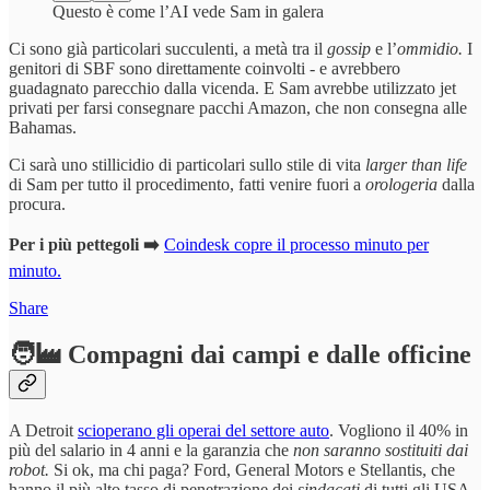
Questo è come l’AI vede Sam in galera
Ci sono già particolari succulenti, a metà tra il
gossip
e l’
ommidio.
I
genitori di SBF sono direttamente coinvolti - e avrebbero
guadagnato parecchio dalla vicenda. E Sam avrebbe utilizzato jet
privati per farsi consegnare pacchi Amazon, che non consegna alle
Bahamas.
Ci sarà uno stillicidio di particolari sullo stile di vita
larger than life
di Sam per tutto il procedimento, fatti venire fuori a
orologeria
dalla
procura.
Per i più pettegoli ➡️
Coindesk copre il processo minuto per
minuto.
Share
🧑‍🏭 Compagni dai campi e dalle officine
A Detroit
scioperano gli operai del settore auto
. Vogliono il 40% in
più del salario in 4 anni e la garanzia che
non saranno sostituiti dai
robot.
Si ok, ma chi paga? Ford, General Motors e Stellantis, che
hanno il più alto tasso di penetrazione dei
sindacati
di tutti gli USA.