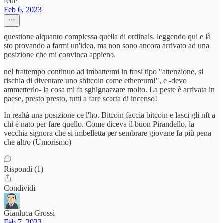
fede
Feb 6, 2023
questione alquanto complessa quella di ordinals. leggendo qui e là
sto provando a farmi un'idea, ma non sono ancora arrivato ad una
posizione che mi convinca appieno.
nel frattempo continuo ad imbattermi in frasi tipo "attenzione, si
rischia di diventare uno shitcoin come ethereum!", e -devo
ammetterlo- la cosa mi fa sghignazzare molto. La peste è arrivata in
paese, presto presto, tutti a fare scorta di incenso!
In realtà una posizione ce l'ho. Bitcoin faccia bitcoin e lasci gli nft a
chi è nato per fare quello. Come diceva il buon Pirandello, la
vecchia signora che si imbelletta per sembrare giovane fa più pena
che altro (Umorismo)
Rispondi (1)
Condividi
Gianluca Grossi
Feb 7, 2023