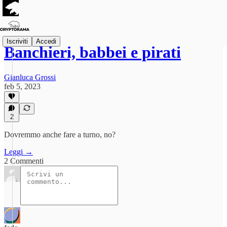
Iscriviti
Accedi
Banchieri, babbei e pirati
Gianluca Grossi
feb 5, 2023
2
Dovremmo anche fare a turno, no?
Leggi →
2 Commenti