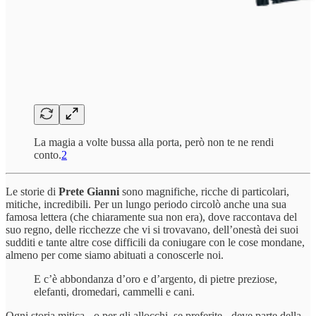
La magia a volte bussa alla porta, però non te ne rendi
conto.
2
Le storie di
Prete Gianni
sono magnifiche, ricche di particolari,
mitiche, incredibili. Per un lungo periodo circolò anche una sua
famosa lettera (che chiaramente sua non era), dove raccontava del
suo regno, delle ricchezze che vi si trovavano, dell’onestà dei suoi
sudditi e tante altre cose difficili da coniugare con le cose mondane,
almeno per come siamo abituati a conoscerle noi.
E c’è abbondanza d’oro e d’argento, di pietre preziose,
elefanti, dromedari, cammelli e cani.
Ogni storia mitica - o per gli allocchi, se preferite - deve parte della