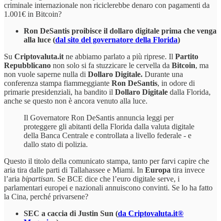
criminale internazionale non riciclerebbe denaro con pagamenti da
1.001€ in Bitcoin?
Ron DeSantis proibisce il dollaro digitale prima che venga
alla luce (
dal sito del governatore della Florida
)
Su
Criptovaluta.it
ne abbiamo parlato a più riprese. Il
Partito
Repubblicano
non solo si fa stuzzicare le cervella da
Bitcoin
, ma
non vuole saperne nulla di
Dollaro Digitale.
Durante una
conferenza stampa fiammeggiante
Ron DeSantis
, in odore di
primarie presidenziali, ha bandito il
Dollaro Digitale
dalla Florida,
anche se questo non è ancora venuto alla luce.
Il Governatore Ron DeSantis annuncia leggi per
proteggere gli abitanti della Florida dalla valuta digitale
della Banca Centrale e controllata a livello federale - e
dallo stato di polizia.
Questo il titolo della comunicato stampa, tanto per farvi capire che
aria tira dalle parti di Tallahassee e Miami. In
Europa
tira invece
l’aria
bipartisan.
Se BCE dice che l’euro digitale serve, i
parlamentari europei e nazionali annuiscono convinti. Se lo ha fatto
la Cina, perché privarsene?
SEC a caccia di Justin Sun (
da Criptovaluta.it®