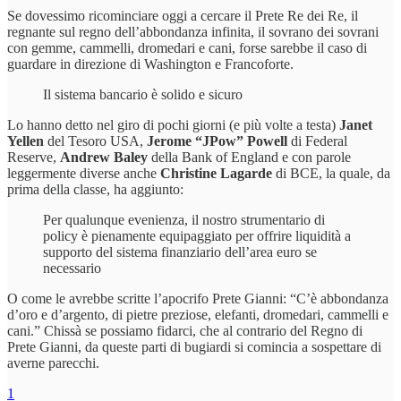
Se dovessimo ricominciare oggi a cercare il Prete Re dei Re, il
regnante sul regno dell’abbondanza infinita, il sovrano dei sovrani
con gemme, cammelli, dromedari e cani, forse sarebbe il caso di
guardare in direzione di Washington e Francoforte.
Il sistema bancario è solido e sicuro
Lo hanno detto nel giro di pochi giorni (e più volte a testa)
Janet
Yellen
del Tesoro USA,
Jerome “JPow” Powell
di Federal
Reserve,
Andrew Baley
della Bank of England e con parole
leggermente diverse anche
Christine Lagarde
di BCE, la quale, da
prima della classe, ha aggiunto:
Per qualunque evenienza, il nostro strumentario di
policy è pienamente equipaggiato per offrire liquidità a
supporto del sistema finanziario dell’area euro se
necessario
O come le avrebbe scritte l’apocrifo Prete Gianni: “C’è abbondanza
d’oro e d’argento, di pietre preziose, elefanti, dromedari, cammelli e
cani.” Chissà se possiamo fidarci, che al contrario del Regno di
Prete Gianni, da queste parti di bugiardi si comincia a sospettare di
averne parecchi.
1