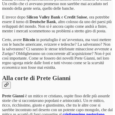
Un crollo che ci avevano promesso non sarebbe mai accaduto nel
mondo della gente seria, quello delle banche.
E invece dopo
Silicon Valley Bank
e
Credit Suisse
, ora potrebbe
essere il turno di
Deutsche Bank
, altro colosso da uno dei paesi più
sviluppati del mondo. Non si è ancora capito come andrà a finire,
mentre i mercati scommettono su problemi a stretto giro di posta.
Certo, avere
Bitcoin
in portafoglio è un’avventura, ma vuoi mettere
con le banche americane, svizzere e tedesche? La salveranno? Non
la salveranno? Ci saranno le stesse telefonate minacciose avvenute a
Zurigo? Obbligheranno un concorrente all’acquisizione? Non è poi
così importante. Come se fossero dei novelli Prete Gianni, nel loro
regno sgorga miele dalle fonti e tutti vivono come se la
scarsità
economica
non fosse mai esistita.
Alla corte di Prete Gianni
Prete Gianni
è un mitico re cristiano, ospite fisso delle più assurde
storie che si raccontavano popolani e aristocratici. Un re mitico,
ricco, ricchissimo, giusto e giustissimo, che tra le altre cose si
sarebbe incontrato nel deserto con un potente capo mongolo, che dal
mitico re accettò di farsi convertire al
cristianesimo nestoriano
.