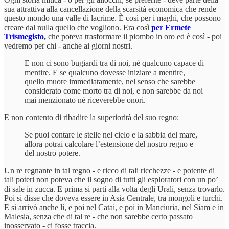
sua attrattiva alla cancellazione della scarsità economica che rende
questo mondo una valle di lacrime. È così per i maghi, che possono
creare dal nulla quello che vogliono. Era così
per Ermete
Trismegisto
,
che poteva trasformare il piombo in oro ed è così - poi
vedremo per chi - anche ai giorni nostri.
E non ci sono bugiardi tra di noi, né qualcuno capace di
mentire. E se qualcuno dovesse iniziare a mentire,
quello muore immediatamente, nel senso che sarebbe
considerato come morto tra di noi, e non sarebbe da noi
mai menzionato né riceverebbe onori.
E non contento di ribadire la superiorità del suo regno:
Se puoi contare le stelle nel cielo e la sabbia del mare,
allora potrai calcolare l’estensione del nostro regno e
del nostro potere.
Un re regnante in tal regno - e ricco di tali ricchezze - e potente di
tali poteri non poteva che il sogno di tutti gli esploratori con un po’
di sale in zucca. E prima si partì alla volta degli Urali, senza trovarlo.
Poi si disse che doveva essere in Asia Centrale, tra mongoli e turchi.
E si arrivò anche lì, e poi nel Catai, e poi in Manciuria, nel Siam e in
Malesia, senza che di tal re - che non sarebbe certo passato
inosservato - ci fosse traccia.