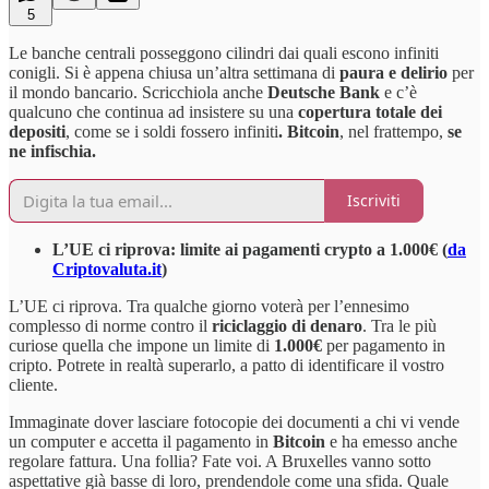
5
Le banche centrali posseggono cilindri dai quali escono infiniti
conigli. Si è appena chiusa un’altra settimana di
paura e delirio
per
il mondo bancario. Scricchiola anche
Deutsche Bank
e c’è
qualcuno che continua ad insistere su una
copertura totale dei
depositi
, come se i soldi fossero infiniti
. Bitcoin
, nel frattempo,
se
ne infischia.
Iscriviti
L’UE ci riprova: limite ai pagamenti crypto a 1.000€ (
da
Criptovaluta.it
)
L’UE ci riprova. Tra qualche giorno voterà per l’ennesimo
complesso di norme contro il
riciclaggio di denaro
. Tra le più
curiose quella che impone un limite di
1.000€
per pagamento in
cripto. Potrete in realtà superarlo, a patto di identificare il vostro
cliente.
Immaginate dover lasciare fotocopie dei documenti a chi vi vende
un computer e accetta il pagamento in
Bitcoin
e ha emesso anche
regolare fattura. Una follia? Fate voi. A Bruxelles vanno sotto
aspettative già basse di loro, prendendole come una sfida. Quale