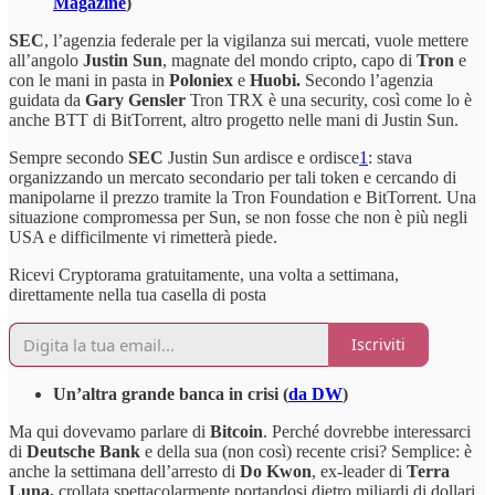
Magazine
)
SEC
, l’agenzia federale per la vigilanza sui mercati, vuole mettere
all’angolo
Justin Sun
, magnate del mondo cripto, capo di
Tron
e
con le mani in pasta in
Poloniex
e
Huobi.
Secondo l’agenzia
guidata da
Gary Gensler
Tron TRX è una security, così come lo è
anche BTT di BitTorrent, altro progetto nelle mani di Justin Sun.
Sempre secondo
SEC
Justin Sun ardisce e ordisce
1
: stava
organizzando un mercato secondario per tali token e cercando di
manipolarne il prezzo tramite la Tron Foundation e BitTorrent. Una
situazione compromessa per Sun, se non fosse che non è più negli
USA e difficilmente vi rimetterà piede.
Ricevi Cryptorama gratuitamente, una volta a settimana,
direttamente nella tua casella di posta
Iscriviti
Un’altra grande banca in crisi (
da DW
)
Ma qui dovevamo parlare di
Bitcoin
. Perché dovrebbe interessarci
di
Deutsche Bank
e della sua (non così) recente crisi? Semplice: è
anche la settimana dell’arresto di
Do Kwon
, ex-leader di
Terra
Luna,
crollata spettacolarmente portandosi dietro miliardi di dollari.