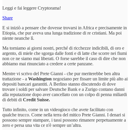
Leggi e fai leggere Cryptorama!
Share
E si iniziò a pensare che dovesse trovarsi in Africa e precisamente in
Etiopia, che pur aveva una lunga tradizione di re cristiani. Ma poi
niente neanche lì.
Ma torniamo ai giorni nostri, perché di ricchezze indicibili, di oro e
argento, di miele che sgorga dalle fonti e di latte che scorre nei fiumi
non ce ne siamo mai liberati. O forse sarebbe il caso di dire che non
abbiamo mai rinunciato a credere a certe panzane.
Mentre vi scrivo del Prete Gianni - che pur meriterebbe ben altra
trattazione - a
Washington
negoziano per fissare un limite più alto ai
depositi bancari garantiti. A Berlino stanno discutendo di dove
trovare i soldi per salvare Deutsche Bank e a Zurigo contano danni
alla reputazione dopo aver cancellato con un colpo di penna miliardi
di debiti di
Credit Suisse.
Tutto infinito, come in un videogioco che avete facilitato con
qualche trucco. Come nella terra del mitico Prete Gianni. I denari si
possono sempre stampare, i tassi possono rimanere perpetuamente a
zero e persa una vita ce n'è sempre un’altra.